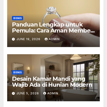
BISNIS
Panduan Lengkap untuk
Pemula: Cara Aman Membeli
Perhiasan Berlian di Toko
JUNE 19, 2026
ADMIN
Emas Bogor
BISNIS
Desain Kamar Mandi yang
Wajib Ada di Hunian Modern
JUNE 5, 2026
ADMIN