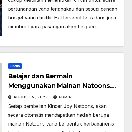
cukup kesulitan menemukan cincin untuk acara
pertunangan yang terjangkau dan sesuai dengan
budget yang dimiliki. Hal tersebut terkadang juga
membuat para pasangan akan bingung…
BISNIS
Belajar dan Bermain
Menggunakan Mainan Natoons.
Dapatkan Hadiahnya, Rasakan
AUGUST 9, 2023
ADMIN
Manfaatnya!
Setiap pembelian Kinder Joy Natoons, akan
secara otomatis mendapatkan hadiah berupa
mainan Natoons yang berbentuk berbagai jenis