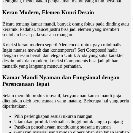
keinginan, menciptakan pengalaman mandi yang lebih personal.
Keran Modern, Elemen Kunci Desain
Bicara tentang kamar mandi, banyak orang fokus pada dinding atau
keramik. Padahal, faucet justru bisa jadi elemen yang memberi
sentuhan besar pada suasana ruangan.
Koleksi keran modern seperti Aleo cocok untuk gaya minimalis.
Ingin nuansa mewah dan kontemporer? Seri Composed hadir
dengan desain bersih dan elegan Untuk Anda yang suka karakter
desain unik dan modern, koleksi Components bisa jadi pilihan
menarik yang langsung mencuri perhatian.
Kamar Mandi Nyaman dan Fungsional dengan
Perencanaan Tepat
Selain memilih produk inovatif, kenyamanan kamar mandi juga
ditentukan oleh perencanaan yang matang. Beberapa hal yang perlu
diperhatikan:
Pilih perlengkapan sesuai ukuran ruangan
Utamakan produk berkualitas tinggi untuk jangka panjang
Pastikan pencahayaan mendukung suasana nyaman
Gunakan material yang mudah dibersihkan dan tahan lembap