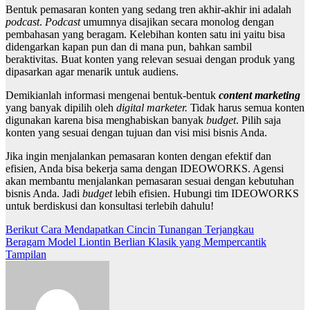
Bentuk pemasaran konten yang sedang tren akhir-akhir ini adalah
podcast
.
Podcast
umumnya disajikan secara monolog dengan
pembahasan yang beragam. Kelebihan konten satu ini yaitu bisa
didengarkan kapan pun dan di mana pun, bahkan sambil
beraktivitas. Buat konten yang relevan sesuai dengan produk yang
dipasarkan agar menarik untuk audiens.
Demikianlah informasi mengenai bentuk-bentuk
content marketing
yang banyak dipilih oleh
digital marketer.
Tidak harus semua konten
digunakan karena bisa menghabiskan banyak
budget
. Pilih saja
konten yang sesuai dengan tujuan dan visi misi bisnis Anda.
Jika ingin menjalankan pemasaran konten dengan efektif dan
efisien, Anda bisa bekerja sama dengan IDEOWORKS. Agensi
akan membantu menjalankan pemasaran sesuai dengan kebutuhan
bisnis Anda. Jadi
budget
lebih efisien. Hubungi tim IDEOWORKS
untuk berdiskusi dan konsultasi terlebih dahulu!
Post
Berikut Cara Mendapatkan Cincin Tunangan Terjangkau
Beragam Model Liontin Berlian Klasik yang Mempercantik
navigation
Tampilan