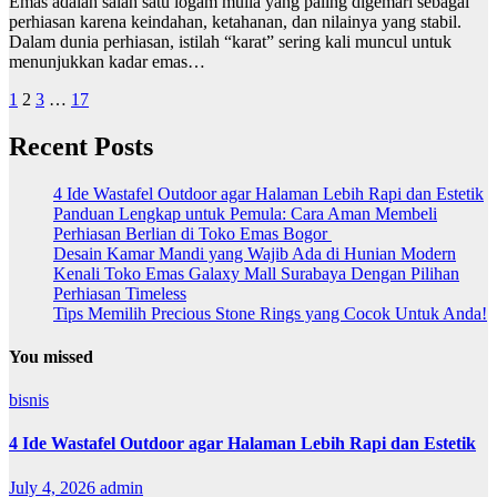
Emas adalah salah satu logam mulia yang paling digemari sebagai
perhiasan karena keindahan, ketahanan, dan nilainya yang stabil.
Dalam dunia perhiasan, istilah “karat” sering kali muncul untuk
menunjukkan kadar emas…
Posts
1
2
3
…
17
pagination
Recent Posts
4 Ide Wastafel Outdoor agar Halaman Lebih Rapi dan Estetik
Panduan Lengkap untuk Pemula: Cara Aman Membeli
Perhiasan Berlian di Toko Emas Bogor
Desain Kamar Mandi yang Wajib Ada di Hunian Modern
Kenali Toko Emas Galaxy Mall Surabaya Dengan Pilihan
Perhiasan Timeless
Tips Memilih Precious Stone Rings yang Cocok Untuk Anda!
You missed
bisnis
4 Ide Wastafel Outdoor agar Halaman Lebih Rapi dan Estetik
July 4, 2026
admin