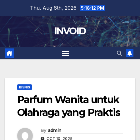
Skip
Thu. Aug 6th, 2026
5:18:13 PM
to
content
INVOID
BISNIS
Parfum Wanita untuk
Olahraga yang Praktis
By
admin
OCT 10, 2025