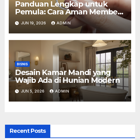
Panduan Lengkap untuk
Pemula: Cara Aman Membeli
Perhiasan Berlian di Toko
JUN 19, 2026
ADMIN
Emas Bogor
BISNIS
Desain Kamar Mandi yang
Wajib Ada di Hunian Modern
JUN 5, 2026
ADMIN
Recent Posts