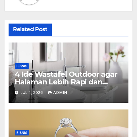
Related Post
BISNIS
4 Ide Wastafel Outdoor agar
Halaman Lebih Rapi dan
Estetik
JUL 4, 2026
ADMIN
BISNIS