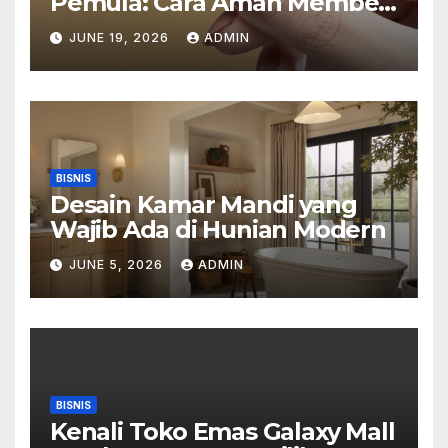
Pemula: Cara Aman Membeli
Perhiasan Berlian di Toko
JUNE 19, 2026
ADMIN
Emas Bogor
BISNIS
Desain Kamar Mandi yang
Wajib Ada di Hunian Modern
JUNE 5, 2026
ADMIN
BISNIS
Kenali Toko Emas Galaxy Mall