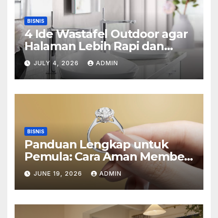
BISNIS
4 Ide Wastafel Outdoor agar
Halaman Lebih Rapi dan
Estetik
JULY 4, 2026
ADMIN
BISNIS
Panduan Lengkap untuk
Pemula: Cara Aman Membeli
Perhiasan Berlian di Toko
JUNE 19, 2026
ADMIN
Emas Bogor