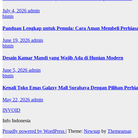
July 4, 2026
admin
bisnis
Panduan Lengkap untuk Pemula: Cara Aman Membeli Perhiasa
June 19, 2026
admin
bisnis
Desain Kamar Mandi yang Wajib Ada di Hunian Modern
June 5, 2026
admin
bisnis
Kenali Toko Emas Galaxy Mall Surabaya Dengan Pilihan Perhia
May 22, 2026
admin
INVOID
Info Indonesia
Proudly powered by WordPress
|
Theme:
Newsup
by
Themeansar
.