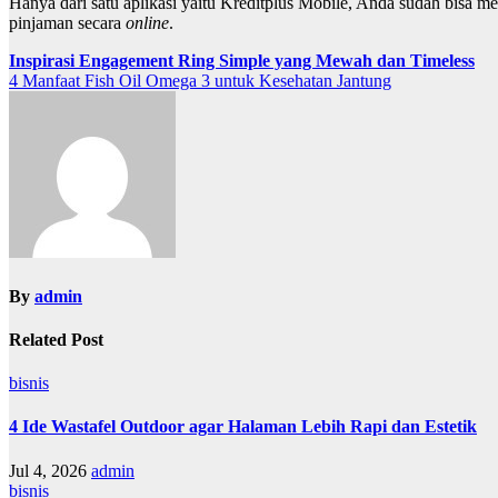
Hanya dari satu aplikasi yaitu Kreditplus Mobile, Anda sudah bisa me
pinjaman secara
online
.
Post
Inspirasi Engagement Ring Simple yang Mewah dan Timeless
4 Manfaat Fish Oil Omega 3 untuk Kesehatan Jantung
navigation
By
admin
Related Post
bisnis
4 Ide Wastafel Outdoor agar Halaman Lebih Rapi dan Estetik
Jul 4, 2026
admin
bisnis