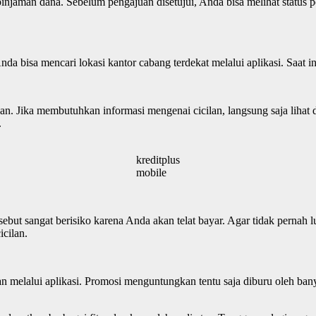
njaman dana. Sebelum pengajuan disetujui, Anda bisa melihat status pen
 bisa mencari lokasi kantor cabang terdekat melalui aplikasi. Saat in
. Jika membutuhkan informasi mengenai cicilan, langsung saja lihat di
.
kreditplus
mobile
ut sangat berisiko karena Anda akan telat bayar. Agar tidak pernah l
cilan.
an melalui aplikasi. Promosi menguntungkan tentu saja diburu oleh 