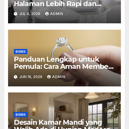
Halaman Lebih Rapi dan
Estetik
JUL 4, 2026
ADMIN
BISNIS
Panduan Lengkap untuk
Pemula: Cara Aman Membeli
Perhiasan Berlian di Toko
JUN 19, 2026
ADMIN
Emas Bogor
BISNIS
Desain Kamar Mandi yang