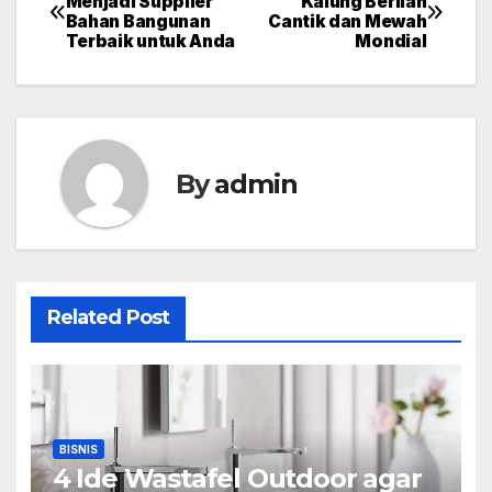
Menjadi Supplier
Kalung Berlian
Bahan Bangunan
Cantik dan Mewah
navigation
Terbaik untuk Anda
Mondial
By
admin
Related Post
BISNIS
4 Ide Wastafel Outdoor agar