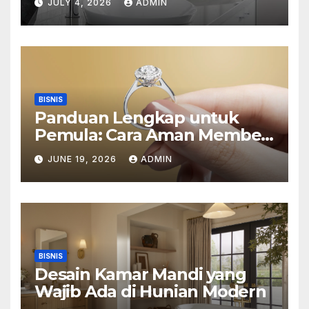
JULY 4, 2026
ADMIN
BISNIS
Panduan Lengkap untuk
Pemula: Cara Aman Membeli
Perhiasan Berlian di Toko
JUNE 19, 2026
ADMIN
Emas Bogor
BISNIS
Desain Kamar Mandi yang
Wajib Ada di Hunian Modern