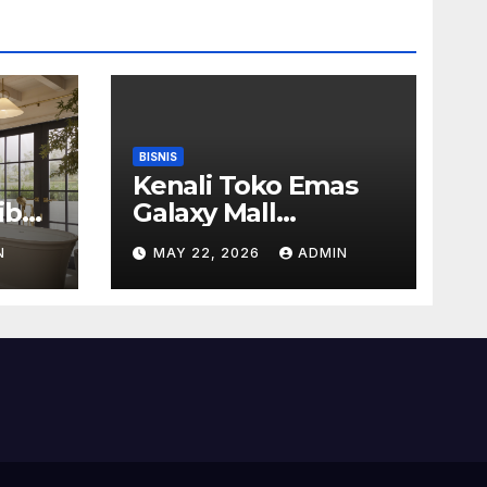
BISNIS
Kenali Toko Emas
ib
Galaxy Mall
Surabaya Dengan
N
MAY 22, 2026
ADMIN
Pilihan Perhiasan
Timeless