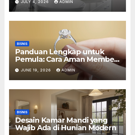
JULY 4, 2026
ADMIN
BISNIS
Panduan Lengkap untuk
Pemula: Cara Aman Membeli
Perhiasan Berlian di Toko
JUNE 19, 2026
ADMIN
Emas Bogor
BISNIS
Desain Kamar Mandi yang
Wajib Ada di Hunian Modern