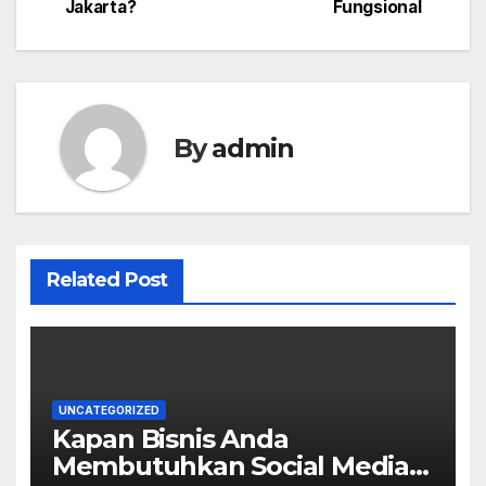
navigation
Jakarta?
Fungsional
By
admin
Related Post
UNCATEGORIZED
Kapan Bisnis Anda
Membutuhkan Social Media