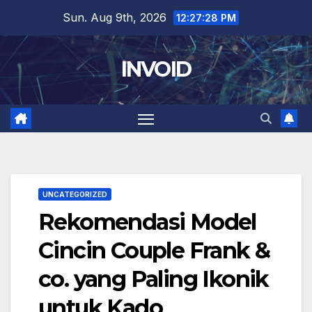
Skip
Sun. Aug 9th, 2026
12:27:29 PM
to
content
INVOID
UNCATEGORIZED
Rekomendasi Model
Cincin Couple Frank &
co. yang Paling Ikonik
untuk Kado