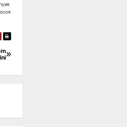
anyak
cocok
ern
ini