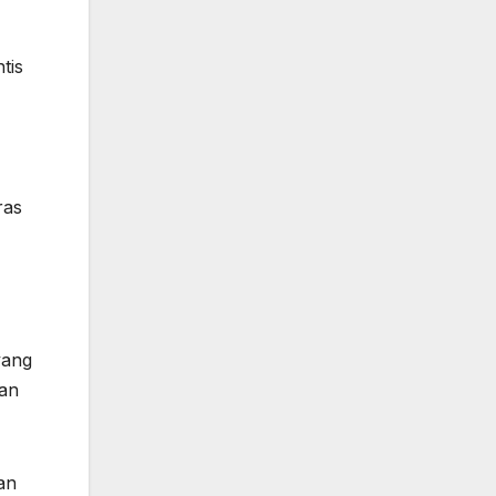
tis
ras
yang
kan
an