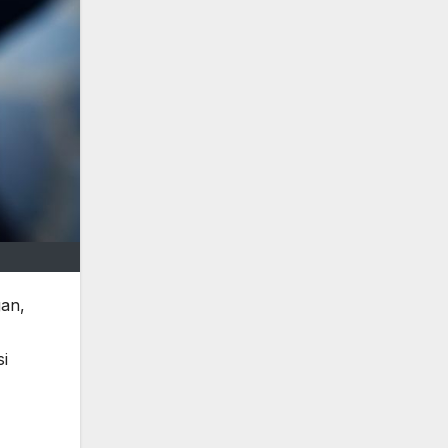
gan,
si