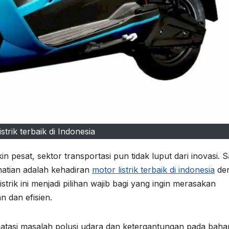
istrik terbaik di Indonesia
pesat, sektor transportasi pun tidak luput dari inovasi. S
atian adalah kehadiran
motor listrik terbaik di indonesia
de
strik ini menjadi pilihan wajib bagi yang ingin merasakan
 dan efisien.
gatasi masalah polusi udara dan ketergantungan pada baha