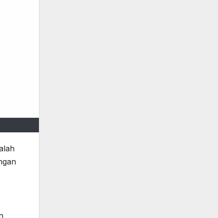
alah
ngan
n