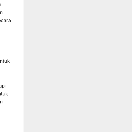
i
an
ecara
untuk
api
ntuk
ri