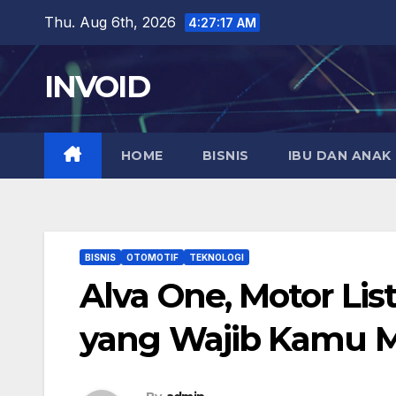
Skip
Thu. Aug 6th, 2026
4:27:18 AM
to
content
INVOID
HOME
BISNIS
IBU DAN ANAK
BISNIS
OTOMOTIF
TEKNOLOGI
Alva One, Motor List
yang Wajib Kamu Mi