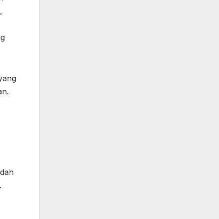
,
ng
 yang
an.
ndah
.