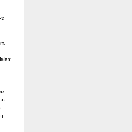
ke
um.
 dalam
ne
man
n
ng