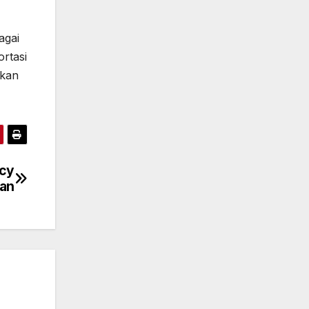
agai
rtasi
akan
ncy
an