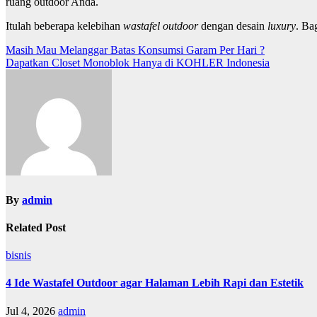
ruang outdoor Anda.
Itulah beberapa kelebihan
wastafel outdoor
dengan desain
luxury
. Ba
Post
Masih Mau Melanggar Batas Konsumsi Garam Per Hari ?
Dapatkan Closet Monoblok Hanya di KOHLER Indonesia
navigation
By
admin
Related Post
bisnis
4 Ide Wastafel Outdoor agar Halaman Lebih Rapi dan Estetik
Jul 4, 2026
admin