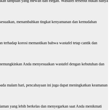
takan tampilan yang mewah dan elegan. Wastafel tersebut bukan hanya
at disesuaikan, menambahkan tingkat kenyamanan dan kemudahan
han terhadap korosi memastikan bahwa wastafel tetap cantik dan
om, memungkinkan Anda menyesuaikan wastafel dengan kebutuhan dan
 pada malam hari, pencahayaan ini juga dapat meningkatkan keamanan
galaman yang lebih berkelas dan menyegarkan saat Anda menikmati