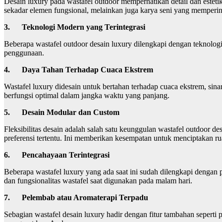
Desain luxury pada wastafel outdoor memperhatikan detail dan estet
sekadar elemen fungsional, melainkan juga karya seni yang memperin
3.
Teknologi Modern yang Terintegrasi
Beberapa wastafel outdoor desain luxury dilengkapi dengan teknolo
penggunaan.
4.
Daya Tahan Terhadap Cuaca Ekstrem
Wastafel luxury didesain untuk bertahan terhadap cuaca ekstrem, sin
berfungsi optimal dalam jangka waktu yang panjang.
5.
Desain Modular dan Custom
Fleksibilitas desain adalah salah satu keunggulan wastafel outdoor
preferensi tertentu. Ini memberikan kesempatan untuk menciptakan r
6.
Pencahayaan Terintegrasi
Beberapa wastafel luxury yang ada saat ini sudah dilengkapi denga
dan fungsionalitas wastafel saat digunakan pada malam hari.
7.
Pelembab
atau Aromaterapi Terpadu
Sebagian wastafel desain luxury hadir dengan fitur tambahan sepert