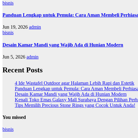
bisnis
Panduan Lengkap untuk Pemula: Cara Aman Membeli Perhiasa
Jun 19, 2026
admin
bisnis
Desain Kamar Mandi yang Wajib Ada di Hunian Modern
Jun 5, 2026
admin
Recent Posts
4 Ide Wastafel Outdoor agar Halaman Lebih Rapi dan Estetik
Panduan Lengkap untuk Pemula: Cara Aman Membeli Perhias
Desain Kamar Mandi yang Wajib Ada di Hunian Modern
Kenali Toko Emas Galaxy Mall Surabaya Dengan Pilihan Perh
Tips Memilih Precious Stone Rings yang Cocok Untuk Anda!
You missed
bisnis