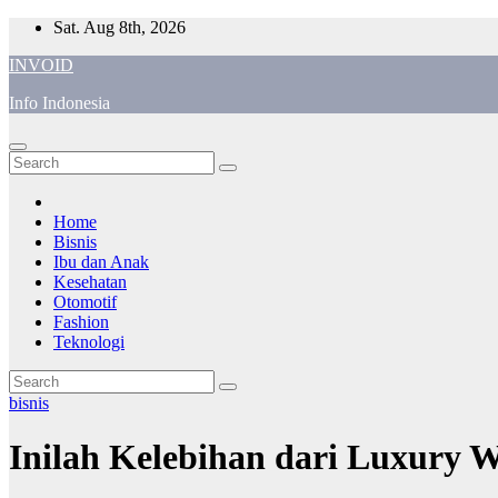
Skip
Sat. Aug 8th, 2026
to
INVOID
content
Info Indonesia
Home
Bisnis
Ibu dan Anak
Kesehatan
Otomotif
Fashion
Teknologi
bisnis
Inilah Kelebihan dari Luxury W