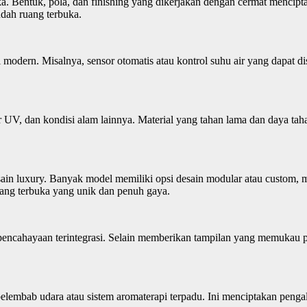
ika. Bentuk, pola, dan finishing yang dikerjakan dengan cermat mencip
dah ruang terbuka.
gi modern. Misalnya, sensor otomatis atau kontrol suhu air yang dap
ar UV, dan kondisi alam lainnya. Material yang tahan lama dan daya ta
 desain luxury. Banyak model memiliki opsi desain modular atau cust
uang terbuka yang unik dan penuh gaya.
n pencahayaan terintegrasi. Selain memberikan tampilan yang memukau
i pelembab udara atau sistem aromaterapi terpadu. Ini menciptakan pen