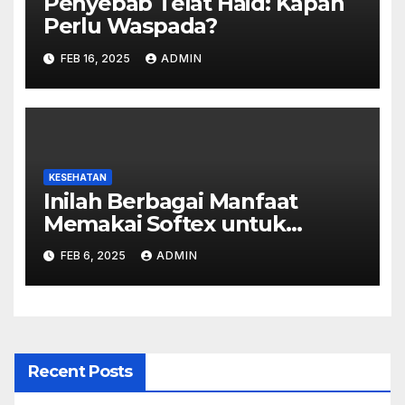
Penyebab Telat Haid: Kapan
Perlu Waspada?
FEB 16, 2025
ADMIN
KESEHATAN
Inilah Berbagai Manfaat
Memakai Softex untuk
Keputihan
FEB 6, 2025
ADMIN
Recent Posts