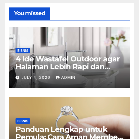
You missed
BISNIS
4 Ide Wastafel Outdoor agar
Halaman Lebih Rapi dan
Estetik
JULY 4, 2026
ADMIN
BISNIS
Panduan Lengkap untuk
Pemula: Cara Aman Membeli