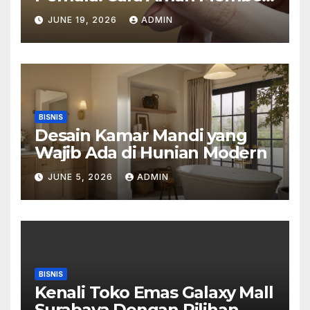
Perhiasan Berlian di Toko
JUNE 19, 2026
ADMIN
Emas Bogor
BISNIS
Desain Kamar Mandi yang
Wajib Ada di Hunian Modern
JUNE 5, 2026
ADMIN
BISNIS
Kenali Toko Emas Galaxy Mall
Surabaya Dengan Pilihan