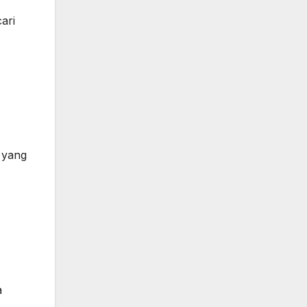
ari
 yang
a