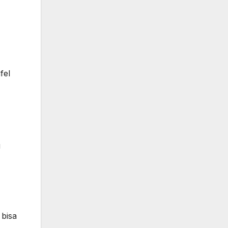
fel
u
 bisa