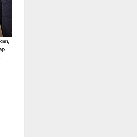
kan,
tap
n