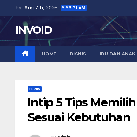
Skip
Fri. Aug 7th, 2026
5:58:32 AM
to
content
INVOID
HOME
BISNIS
IBU DAN ANAK
BISNIS
Intip 5 Tips Memili
Sesuai Kebutuhan