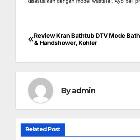
disesuaikan dengan model wastafel. Ayo beli 
Review Kran Bathtub DTV Mode Bath F
Post
& Handshower, Kohler
navigation
By
admin
Related Post