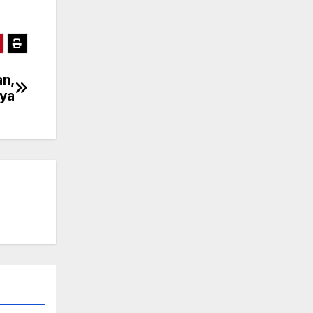
an,
nya