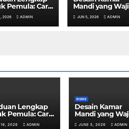
k Pemula: Cara
Mandi yang Waj
n Membeli
Ada di Hunian
, 2026
ADMIN
JUN 5, 2026
ADMIN
iasan Berlian di
Modern
o Emas Bogor
BISNIS
duan Lengkap
Desain Kamar
k Pemula: Cara
Mandi yang Waj
n Membeli
Ada di Hunian
 19, 2026
ADMIN
JUNE 5, 2026
ADMIN
iasan Berlian di
Modern