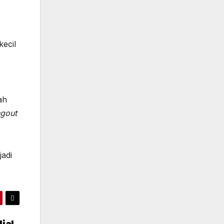
kecil
ah
gout
jadi
ial