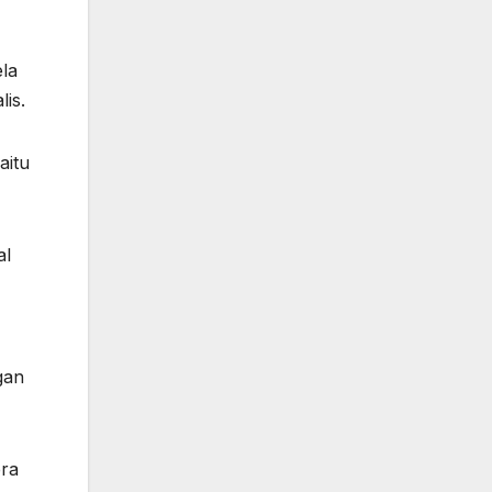
ela
is.
aitu
al
gan
era