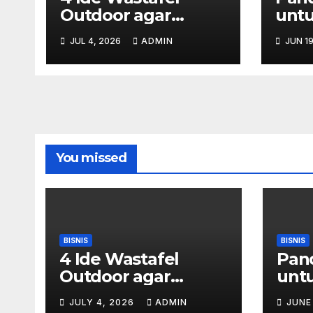
Outdoor agar
untu
Halaman Lebih Rapi
Ama
JUL 4, 2026
ADMIN
JUN 19
dan Estetik
Perh
Tok
You missed
BISNIS
BISNIS
4 Ide Wastafel
Pan
Outdoor agar
untu
Halaman Lebih Rapi
Ama
JULY 4, 2026
ADMIN
JUNE
dan Estetik
Perh