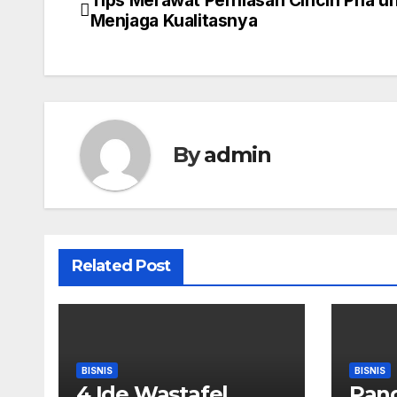
Post
Menjaga Kualitasnya
navigation
By
admin
Related Post
BISNIS
BISNIS
4 Ide Wastafel
Pan