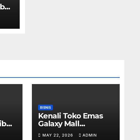
ib
BISNIS
Kenali Toko Emas
ib
Galaxy Mall
Surabaya Dengan
MAY 22, 2026
ADMIN
Pilihan Perhiasan