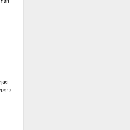
hari
,
jadi
perti