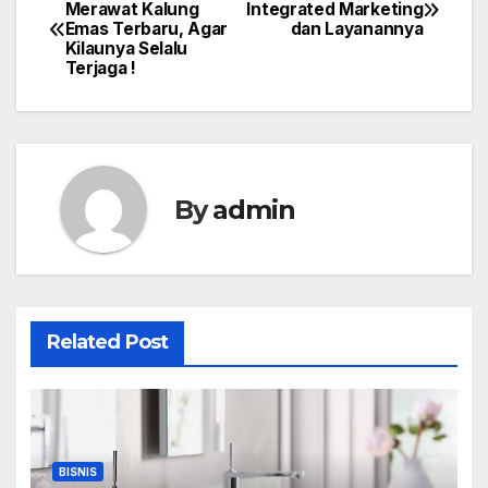
Post
Merawat Kalung
Integrated Marketing
Emas Terbaru, Agar
dan Layanannya
navigation
Kilaunya Selalu
Terjaga !
By
admin
Related Post
BISNIS