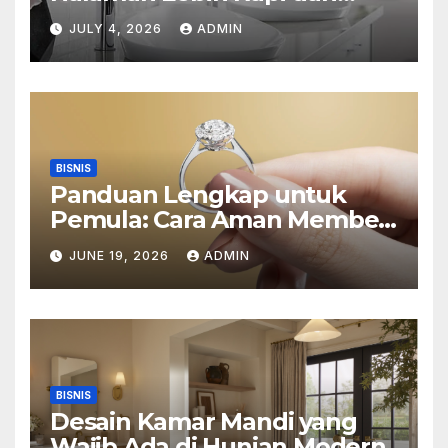
Estetik
JULY 4, 2026
ADMIN
BISNIS
Panduan Lengkap untuk
Pemula: Cara Aman Membeli
Perhiasan Berlian di Toko
JUNE 19, 2026
ADMIN
Emas Bogor
BISNIS
Desain Kamar Mandi yang
Wajib Ada di Hunian Modern