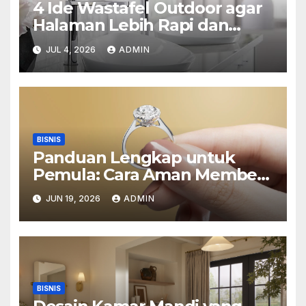
4 Ide Wastafel Outdoor agar
Halaman Lebih Rapi dan
Estetik
JUL 4, 2026
ADMIN
BISNIS
Panduan Lengkap untuk
Pemula: Cara Aman Membeli
Perhiasan Berlian di Toko
JUN 19, 2026
ADMIN
Emas Bogor
BISNIS