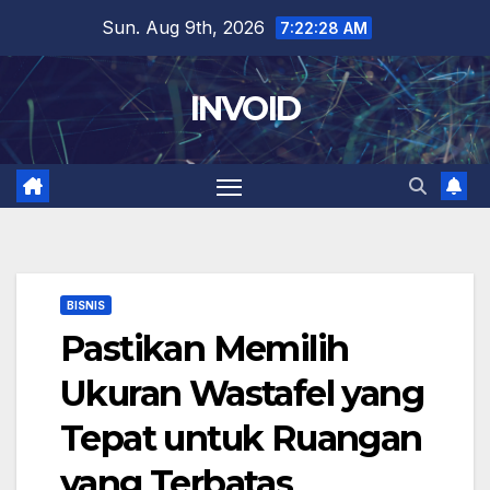
Skip
Sun. Aug 9th, 2026
7:22:28 AM
to
content
INVOID
BISNIS
Pastikan Memilih
Ukuran Wastafel yang
Tepat untuk Ruangan
yang Terbatas