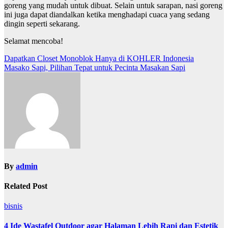
goreng
yang mudah untuk dibuat. Selain untuk sarapan, nasi goreng
ini juga dapat diandalkan ketika menghadapi cuaca yang sedang
dingin seperti sekarang.
Selamat mencoba!
Post
Dapatkan Closet Monoblok Hanya di KOHLER Indonesia
Masako Sapi, Pilihan Tepat untuk Pecinta Masakan Sapi
navigation
By
admin
Related Post
bisnis
4 Ide Wastafel Outdoor agar Halaman Lebih Rapi dan Estetik