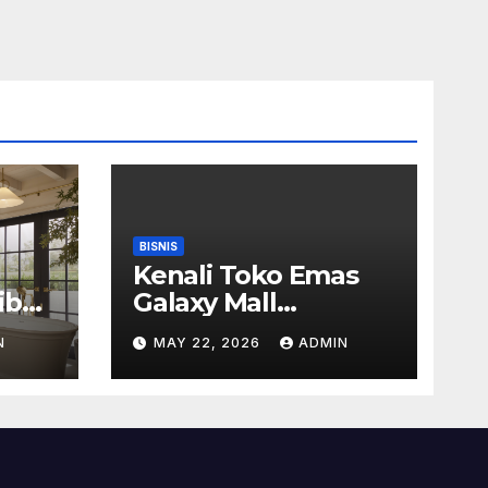
BISNIS
Kenali Toko Emas
ib
Galaxy Mall
Surabaya Dengan
N
MAY 22, 2026
ADMIN
Pilihan Perhiasan
Timeless