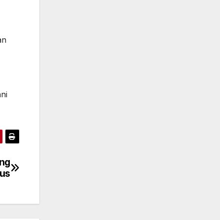
an
ni
ang
kus