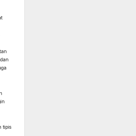
at
.
tan
 dan
uga
n
in
tipis